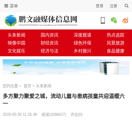
菜单
登录
注册
头条新闻
国内资讯
深度报道
热点追踪
映像中国
财经资讯
绿色环保
风景旅游
文化娱乐
经济与法
乡村振兴
食品健康
您的位置
首页
>
头条新闻
多方聚力聚爱之城，流动儿童与患病孩童共迎温暖六
一
2026-05-30 11:26:48
阅读
(
1096627)
评论(0)