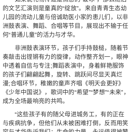
的文艺汇演则是童真的“绽放”。来自青青生态幼
儿园的流动儿童与倍诚助医小家的患儿们，以非
洲鼓表演、舞蹈、合唱等节目，展现出不输于任
何“普通儿童”的活力与才华。
非洲鼓表演环节，孩子们手持鼓槌，随着节
奏敲击出铿锵有力的旋律，动作整齐划一，眼神
中透着自信与专注;舞蹈表演中，身着鲜艳服饰
的孩子们翩翩起舞，旋转、跳跃间尽显天真烂
漫;合唱环节，稚嫩的童声齐唱《明天会更好》
《少年中国说》，歌词中的“希望”“梦想”“未来”，
成为全场最响亮的共鸣。
“这些孩子有的随父母进城务工，有的正在
与疾病抗争，但他们从未被困难打倒，反而用笑