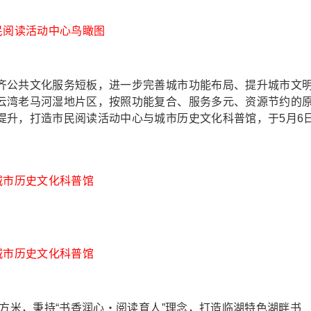
民阅读活动中心鸟瞰图
公共文化服务短板，进一步完善城市功能布局、提升城市文
云湾老马河湿地片区，按照功能复合、服务多元、资源节约的
提升，打造市民阅读活动中心与城市历史文化科普馆，于5月6
城市历史文化科普馆
城市历史文化科普馆
方米，秉持“书香润心・阅读育人”理念，打造临湖特色湖畔书