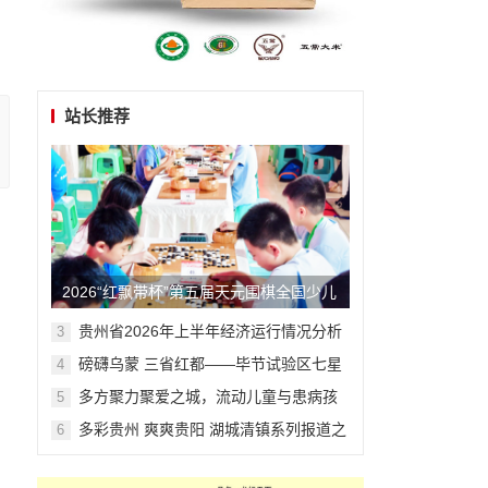
站长推荐
​​​​​​​2026“红飘带杯”第五届天元围棋全国少儿
围棋公开赛在贵阳开幕
贵州省2026年上半年经济运行情况分析
3
与展望
磅礴乌蒙 三省红都——毕节试验区七星
4
关系列报道之七
多方聚力聚爱之城，流动儿童与患病孩
5
童共迎温暖六一
多彩贵州 爽爽贵阳 湖城清镇系列报道之
6
四十四