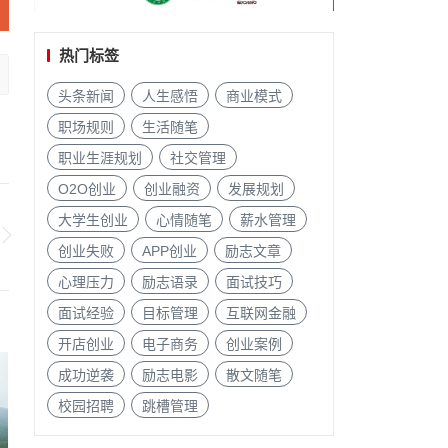
热门标签
头条新闻
人生感悟
商业模式
职场规则
生活随笔
职业生涯规划
社交管理
O2O创业
创业融资
发展规划
大学生创业
心情随笔
薪水管理
创业失败
APP创业
励志文章
心理压力
励志语录
面试技巧
面试经验
目标管理
互联网金融
开店创业
电子商务
创业案例
成功逆袭
励志电影
散文随笔
校园招聘
跳槽管理