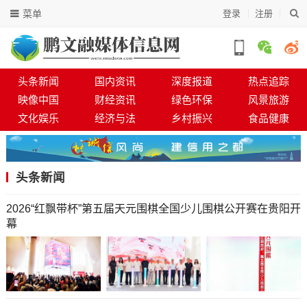
菜单
登录
注册
头条新闻
国内资讯
深度报道
热点追踪
映像中国
财经资讯
绿色环保
风景旅游
文化娱乐
经济与法
乡村振兴
食品健康
头条新闻
​​​​​​​2026“红飘带杯”第五届天元围棋全国少儿围棋公开赛在贵阳开
幕