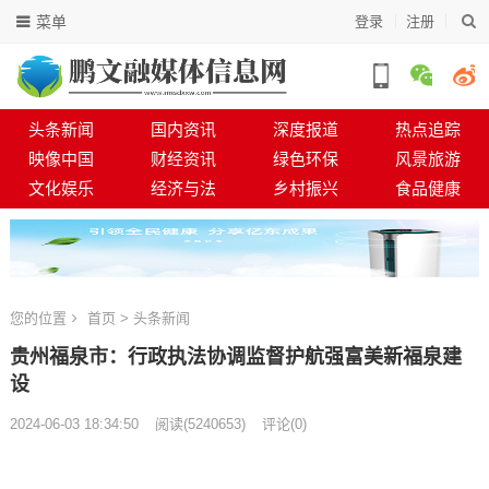
菜单
登录
注册
头条新闻
国内资讯
深度报道
热点追踪
映像中国
财经资讯
绿色环保
风景旅游
文化娱乐
经济与法
乡村振兴
食品健康
您的位置
首页
>
头条新闻
贵州福泉市：行政执法协调监督护航强富美新福泉建
设
2024-06-03 18:34:50
阅读
(
5240653)
评论(0)