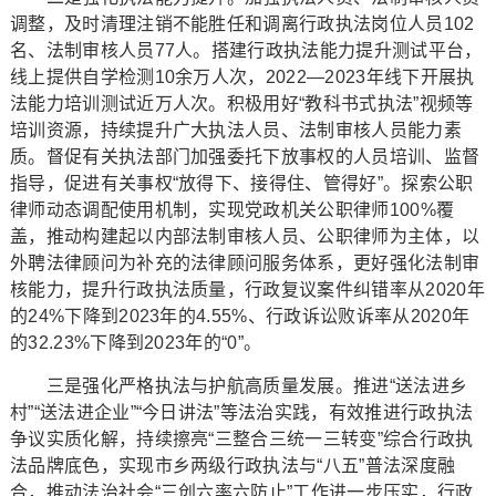
调整，及时清理注销不能胜任和调离行政执法岗位人员102
名、法制审核人员77人。搭建行政执法能力提升测试平台，
线上提供自学检测10余万人次，2022—2023年线下开展执
法能力培训测试近万人次。积极用好“教科书式执法”视频等
培训资源，持续提升广大执法人员、法制审核人员能力素
质。督促有关执法部门加强委托下放事权的人员培训、监督
指导，促进有关事权“放得下、接得住、管得好”。探索公职
律师动态调配使用机制，实现党政机关公职律师100%覆
盖，推动构建起以内部法制审核人员、公职律师为主体，以
外聘法律顾问为补充的法律顾问服务体系，更好强化法制审
核能力，提升行政执法质量，行政复议案件纠错率从2020年
的24%下降到2023年的4.55%、行政诉讼败诉率从2020年
的32.23%下降到2023年的“0”。
三是强化严格执法与护航高质量发展。推进“送法进乡
村”“送法进企业”“今日讲法”等法治实践，有效推进行政执法
争议实质化解，持续擦亮“三整合三统一三转变”综合行政执
法品牌底色，实现市乡两级行政执法与“八五”普法深度融
合，推动法治社会“三创六率六防止”工作进一步压实，行政