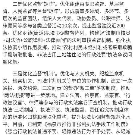
二是优化监督“矩阵”。优化组建由专职监督、基层监
督、人民监督等监督“矩阵”，形成覆盖多领域、多环节、多
层次的监督团队，组织人大代表、政协委员、公职律师、法
律顾问等参与各类监督活动10余次，提出监督建议近200
条。优化乡镇(街道)执法协调监督阵列，构建起“法制审核员
+司法所+公职律师+法律顾问”的法制审核监督机制。强化执
法协调小组作用发挥，推动“农村村民未经批准或者采取欺骗
手段骗取批准、非法占用土地建住宅的行政处罚”执法争议问
题化解。
三是优化监督“机制”。优化与人大机关、纪检监察机
关、检察机关、司法审判机关等单位的协作机制，建立“一次
通报、两次约谈、三次问责”的督办“派工单”落实制度，推动
“两法衔接”等进一步落地。建立法官、检察官、监察官、“行
政复议官”、律师等参与的行政执法案卷评查机制，推动行政
执法“三项制度”、执法评议、执法监督、责任追究等制度体
系的标准化归整和模块化重构，提升执法协调监督规范化水
平。目前，已制定《福泉市推行非强制执法手段工作制度》
《综合行政执法首违不罚、轻微违法行为不予处罚、从轻减