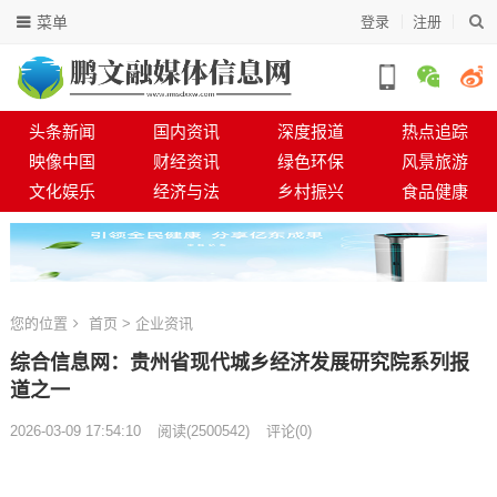
菜单
登录
注册
头条新闻
国内资讯
深度报道
热点追踪
映像中国
财经资讯
绿色环保
风景旅游
文化娱乐
经济与法
乡村振兴
食品健康
您的位置
首页
>
企业资讯
综合信息网：贵州省现代城乡经济发展研究院系列报
道之一
2026-03-09 17:54:10
阅读
(
2500542)
评论(0)