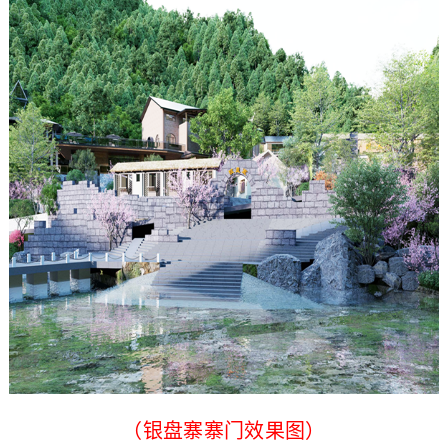
（银盘寨寨门效果图）