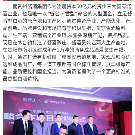
而贵州酱酒集团作为注册资本50亿元的贵州三大国有酱
酒企业，也是唯一以 “省名 + 香型” 命名的大型国企，立足酱
香型白酒的原产地和主产区。通过整合产业、产能优化、产
品创新、品牌建设和市场培育等积极举措，贯穿酱酒原料
端、生产端、营销端全产业链,从源头深耕产能，把控品质。
现已在茅台镇打造了酱酒黔庄、酱酒吴公岩两大生产基地，
在贵阳市南明区建成年产1万吨的两条成品酒灌装生产线。
同时，通过打造有机红缨子糯高粱示范基地，实现从粮食优
选到成品出厂，每一道工序都有国企标准管理，展现雄厚产
能、品质把控和国企担当，为消费者提供了一个更高标准的
酱香型白酒选择。