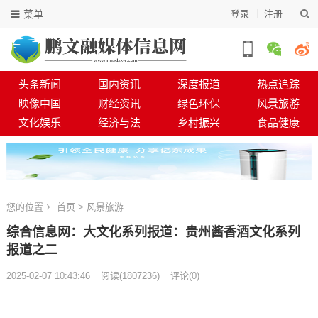
菜单
登录
注册
头条新闻
国内资讯
深度报道
热点追踪
映像中国
财经资讯
绿色环保
风景旅游
文化娱乐
经济与法
乡村振兴
食品健康
您的位置
首页
>
风景旅游
综合信息网：大文化系列报道：贵州酱香酒文化系列
报道之二
2025-02-07 10:43:46
阅读
(
1807236)
评论(0)