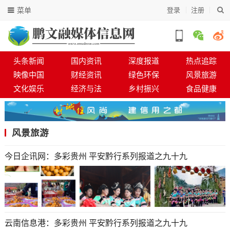
菜单
登录
注册
头条新闻
国内资讯
深度报道
热点追踪
映像中国
财经资讯
绿色环保
风景旅游
文化娱乐
经济与法
乡村振兴
食品健康
风景旅游
今日企讯网：多彩贵州 平安黔行系列报道之九十九
云南信息港：多彩贵州 平安黔行系列报道之九十九