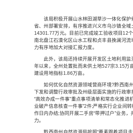
该局积极开展山水林田湖草沙一体化保护修
省、州部署安排，有序推进兴义市乌沙镇全域
14301.77万元。目前已完成竣工验收项目1
南北盘江石漠化区山水工程和贞丰县挽澜河流
力有序地加大对接汇报力度。
此外，该局还持续开展开发区土地利用监测
年以来，全州处置批而未供土地527宗3.15万
建设用地指标1.86万亩。
如何优化自然资源领域营商环境?黔西南州自
下发和调整行政审批及州级层面实施的行政审
“高效办成一件事”重点事项清单和常态化推进
业破产信息核查一件事”2件;严格实行企业间
作日内办结;协同开展二手房“带押过户”业务，
力。
黔西南州自然资源局按照“要素跟着项目走”