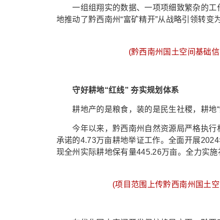
一组组翔实的数据、一项项细致繁杂的工作
地推动了黔西南州“富矿精开”从战略引领转变
(黔西南州国土空间基础信
守好耕地“红线” 夯实规划体系
耕地产的是粮食，装的是民生社稷，耕地“红
今年以来，黔西南州自然资源局严格执行相关
承诺的4.73万亩耕地举证工作。全面开展20
现全州实际耕地保有量445.26万亩。全力实施补
(项目范围上传黔西南州国土空