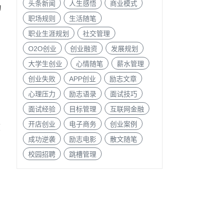
头条新闻
人生感悟
商业模式
力
职场规则
生活随笔
职业生涯规划
社交管理
O2O创业
创业融资
发展规划
大学生创业
心情随笔
薪水管理
创业失败
APP创业
励志文章
心理压力
励志语录
面试技巧
面试经验
目标管理
互联网金融
开店创业
电子商务
创业案例
度
成功逆袭
励志电影
散文随笔
校园招聘
跳槽管理