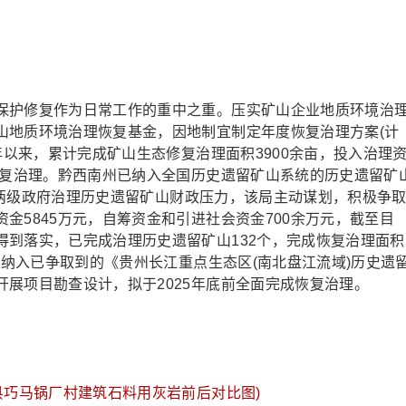
护修复作为日常工作的重中之重。压实矿山企业地质环境治
山地质环境治理恢复基金，因地制宜制定年度恢复治理方案(计
年以来，累计完成矿山生态修复治理面积3900余亩，投入治理
修复治理。黔西南州已纳入全国历史遗留矿山系统的历史遗留矿
、县两级政府治理历史遗留矿山财政压力，该局主动谋划，积极争
金5845万元，自筹资金和引进社会资金700余万元，截至目
得到落实，已完成治理历史遗留矿山132个，完成恢复治理面积
部纳入已争取到的《贵州长江重点生态区(南北盘江流域)历史遗
展项目勘查设计，拟于2025年底前全面完成恢复治理。
县巧马锅厂村建筑石料用灰岩前后对比图)