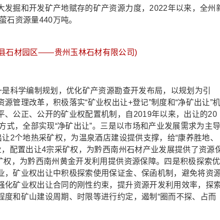
发掘和开发矿产地赋存的矿产资源力度，2022年以来，全州
、萤石资源量440万吨。
县石材园区——贵州玉林石材有限公司)
是科学编制规划，优化矿产资源勘查开发布局，以规划为引
源管理改革，积极落实“矿业权出让+登记”制度和“净矿出让”
、公正、公开的矿业权配置机制，自2019年以来，出让的20
”方式，全部实现“净矿出让”。三是以市场和产业发展需求为主
出让2个地热采矿权，为温泉酒店建设提供支撑，给“康养胜地、
业，配置出让4宗采矿权，为黔西南州石材产业发展提供了资源
探矿权，为黔西南州黄金开发利用提供资源保障。四是积极探索
业，矿业权出让中积极探索使用保证金、保函机制，避免将资
强化矿业权出让合同的刚性约束，提升资源开发利用效率，探
程度和矿山建设周期、时限等进行约定，遏制“圈而不探、占而