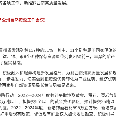
等各项工作，助推黔西南高质量发展。
24年全州自然资源工作会议)
省发现矿种137种的31%。其中，11个矿种属于国家明确
、锰、银、汞8个矿种保有资源量位列贵州省前三，丰厚的矿产
定了坚实基础。
积极融入和服务构建新发展格局，为黔西南州高质量发展和
工作，精准发力，切实做到把资源优势转化为产业优势、经济优
”黔西南州自然资源局局长黄清勇如是道来。
行动。2022—2024年度共计争取涉及黄金、萤石、页岩气
0万吨以上、拟提交5个以上的黄金找矿靶区，预计提交25吨以
，2022—2024年度，新增饰面石材595万立方米、新增玄
。用好用活现有政策，督促现有矿业权人加快地质勘查，积极引导