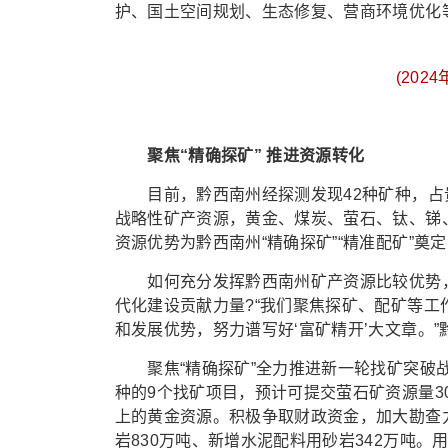
护、国土空间规划、生态修复、营商环境优化
(20
聚焦“精确探矿” 推进资源转化
目前，黔西南州经探测发现42种矿种，占贵州
战略性矿产资源，黄金、煤炭、萤石、钛、锑
资源优势为黔西南州“精确探矿”“精准配矿”奠
如何充分发挥黔西南州矿产资源比较优势，
代化建设贡献力量?“我们聚焦探矿、配矿等
和发展优势，努力谱写好‘富矿精开’大文章。
聚焦“精确探矿”全力推进新一轮找矿突破战略
种的9个找矿项目，预计可提交萤石矿资源量3
上的黄金资源。积极争取财政资金，加大勘查力度
岩830万吨、新增水泥配料用砂岩342万吨