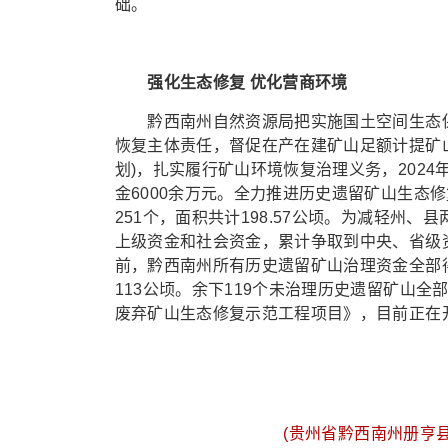
础。
强化生态修复 优化营商环境
黔西南州自然资源局把实施国土空间生态保
恢复主体责任，督促在产在建矿山足额计提矿
划)，扎实履行矿山环境恢复治理义务，2024
金6000余万元。全力推进历史遗留矿山生态
251个，面积共计198.57公顷。为减轻州
上级资金和社会资金，累计争取到中央、省级资
前，黔西南州所有历史遗留矿山治理资金全部
113公顷。余下119个未治理历史遗留矿山全
废弃矿山生态修复示范工程项目》，目前正在开
(贵州省黔西南州册亨