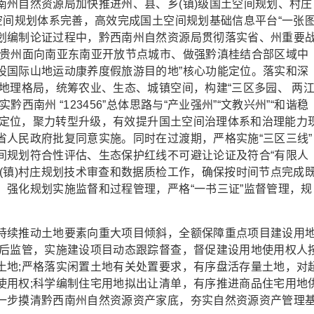
自然资源局加快推进州、县、乡(镇)级国土空间规划、村庄
空间规划体系完善，高效完成国土空间规划基础信息平台“一张图
划编制论证过程中，黔西南州自然资源局贯彻落实省、州重要
造贵州面向南亚东南亚开放节点城市、做强黔滇桂结合部区域中
设国际山地运动康养度假旅游目的地”核心功能定位。落实和深
地理格局，统筹农业、生态、城镇空间，构建“三区多园、 两
南州 “123456”总体思路与“产业强州”“文教兴州”“和谐稳
城市定位，聚力转型升级，有效提升国土空间治理体系和治理能力
省人民政府批复同意实施。同时在过渡期，严格实施“三区三线”
间规划符合性评估、生态保护红线不可避让论证及符合“有限人
(镇)村庄规划技术审查和数据质检工作，确保按时间节点完成
，强化规划实施监督和过程管理，严格“一书三证”监督管理，规
续推动土地要素向重大项目倾斜，全额保障重点项目建设用
供后监管，实施建设项目动态跟踪督查，督促建设用地使用权人
土地;严格落实闲置土地有关处置要求，有序盘活存量土地，对
使用权;科学编制住宅用地拟出让清单，有序推进商品住宅用地
一步摸清黔西南州自然资源资产家底，夯实自然资源资产管理