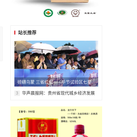
站长推荐
磅礴乌蒙 三省红都——毕节试验区七星
关系列报道之五
华声晨报网：贵州省现代城乡经济发展
3
研究院系列报道之一
，