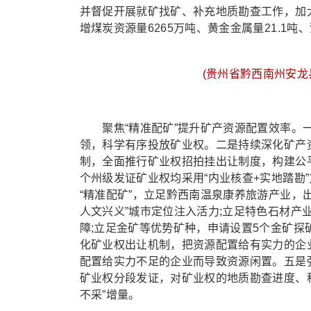
并督促开展就矿找矿、补充地质勘查工作，加大
增煤炭资源量6265万吨、黄金金属量21.1吨
(贵州省黔西南州安龙
聚焦“精准配矿”提升矿产资源配置效率。一
领，科学有序投放矿业权。二是持续深化矿产资
制，全面推行矿业权招拍挂出让制度，构建公平
个州级发证矿业权均采用“内业核查+实地踏勘
“精准配矿”，立足黔西南温泉康养旅游产业，
人文兴义”城市定位注入活力;立足特色石材产
障;立足金矿等优势矿种，申请设置5个金矿
化矿业权出让机制，把资源配置给有实力的企
配置给实力不足的企业而导致资源闲置。五是
矿业权分段发证，对矿业权的地质勘查进度、
不采”增量。