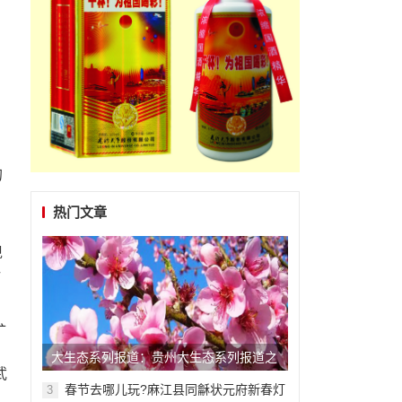
的
热门文章
现
势
矿
大生态系列报道：贵州大生态系列报道之
武
二十三
春节去哪儿玩?麻江县同龢状元府新春灯
3