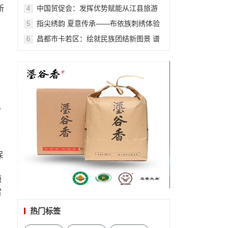
会来啦!
新
中国贸促会：发挥优势赋能从江县旅游
4
业发展
指尖绣韵 夏意传承——布依族刺绣体验
5
活动在贵州省图书馆成功举办
昌都市卡若区：绘就民族团结新图景 谱
6
写共同发展新篇章
机
导
保
优
源
索
热门标签