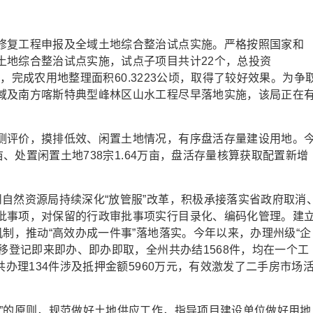
复工程申报及全域土地综合整治试点实施。严格按照国家和
土地综合整治试点实施，试点子项目共计22个，总投资
2个，完成农用地整理面积60.3223公顷，取得了较好效果。为争
域及南方喀斯特典型峰林区山水工程尽早落地实施，该局正在
评价，摸排低效、闲置土地情况，有序盘活存量建设用地。
亩、处置闲置土地738宗1.64万亩，盘活存量核算获取配置新增
然资源局持续深化“放管服”改革，积极承接落实省政府取消
批事项，对保留的行政审批事项实行目录化、编码化管理。建
机制，推动“高效办成一件事”落地落实。今年以来，办理州级“企
转移登记即来即办、即办即取，全州共办结1568件，均在一个工
共办理134件涉及抵押金额5960万元，有效激发了二手房市场
的原则，规范做好土地供应工作，指导项目建设单位做好用地