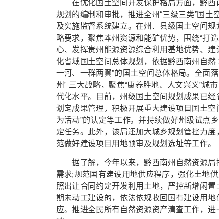
在优化国土空间开发保护格局方面，黔西南州
规划的编制和审批，推进全州“三级三类”国土
及实施监督系统建立。在州、县级国土空间规
略要求，聚焦本州资源和能矿优势，围绕“打
心、发挥贵州能源资源综合利用基地优势、建
化省域国土空间总体规划，依据黔西南州自然 
一河、一群两翼”的国土空间总体格局。全面落实黔西
州” 三大战略，聚焦“康养胜地、人文兴义”
代化水平。目前，州级国土空间规划成果已经
划定成果管理，积极开展重大建设项目国土空
为活动”的认定等工作。并持续做好州级试点乡
定任务。此外，该局还加大城乡规划管控力度
范做好建设项目用地预审及规划选址等工作。
据了解，今年以来，黔西南州自然资源局持
需求;规范国有建设用地供应程序，强化土地
照出让合同约定开发利用土地，严控新增闲置
期未动工建设的，依法依规收回国有建设用地
应。推进全民所有自然资源资产清查工作，进