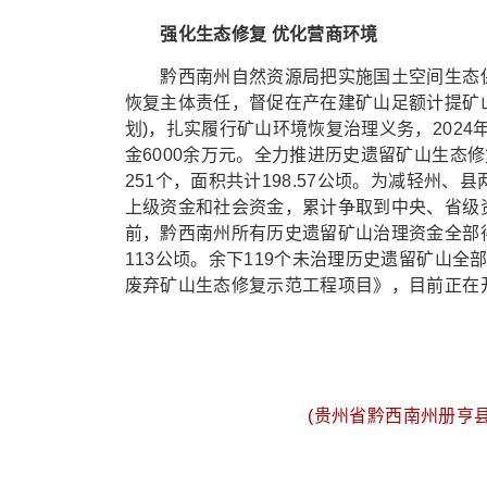
强化生态修复 优化营商环境
黔西南州自然资源局把实施国土空间生态保
恢复主体责任，督促在产在建矿山足额计提矿
划)，扎实履行矿山环境恢复治理义务，2024
金6000余万元。全力推进历史遗留矿山生态
251个，面积共计198.57公顷。为减轻州
上级资金和社会资金，累计争取到中央、省级资
前，黔西南州所有历史遗留矿山治理资金全部
113公顷。余下119个未治理历史遗留矿山全
废弃矿山生态修复示范工程项目》，目前正在开
(贵州省黔西南州册亨