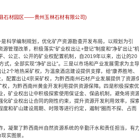
县石材园区——贵州玉林石材有限公司)
是科学编制规划，优化矿产资源勘查开发布局，以规划为引
源管理改革，积极落实“矿业权出让+登记”制度和“净矿出让”
、公正、公开的矿业权配置机制，自2019年以来，出让的20
”方式，全部实现“净矿出让”。三是以市场和产业发展需求为主
出让2个地热采矿权，为温泉酒店建设提供支撑，给“康养胜地、
业，配置出让4宗采矿权，为黔西南州石材产业发展提供了资源
探矿权，为黔西南州黄金开发利用提供资源保障。四是积极探索
业，矿业权出让中积极探索使用保证金、保函机制，避免将资
强化矿业权出让合同的刚性约束，提升资源开发利用效率，探
程度和矿山建设周期、时限等进行约定，遏制“圈而不探、占而
，凝聚了黔西南州自然资源系统的辛勤汗水和责任担当，有
为现实图景。