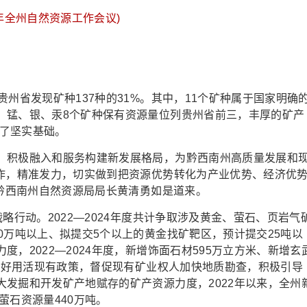
24年全州自然资源工作会议)
省发现矿种137种的31%。其中，11个矿种属于国家明确
、锰、银、汞8个矿种保有资源量位列贵州省前三，丰厚的矿产
定了坚实基础。
积极融入和服务构建新发展格局，为黔西南州高质量发展和
工作，精准发力，切实做到把资源优势转化为产业优势、经济优
”黔西南州自然资源局局长黄清勇如是道来。
行动。2022—2024年度共计争取涉及黄金、萤石、页岩气
0万吨以上、拟提交5个以上的黄金找矿靶区，预计提交25吨以
，2022—2024年度，新增饰面石材595万立方米、新增玄
。用好用活现有政策，督促现有矿业权人加快地质勘查，积极引导
发掘和开发矿产地赋存的矿产资源力度，2022年以来，全州
、萤石资源量440万吨。