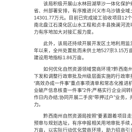
该局积极开展山水林田湖草沙一体化保护修
省、州部署安排，有序推进兴义市乌沙镇全域
14301.77万元。目前已完成竣工验收项目1
南北盘江石漠化区山水工程和贞丰县挽澜河流
力有序地加大对接汇报力度。
此外，该局还持续开展开发区土地利用监测
年以来，全州处置批而未供土地527宗3.15万
建设用地指标1.86万亩。
如何优化自然资源领域营商环境?黔西南州自
下发和调整行政审批及州级层面实施的行政审
“高效办成一件事”重点事项清单和常态化推进
业破产信息核查一件事”2件;严格实行企业间
作日内办结;协同开展二手房“带押过户”业务，
力。
黔西南州自然资源局按照“要素跟着项目走”
预审与规划选址，有序申报相关用地审批手续，
万亩，以实际行动优化营商环境，助力招商引