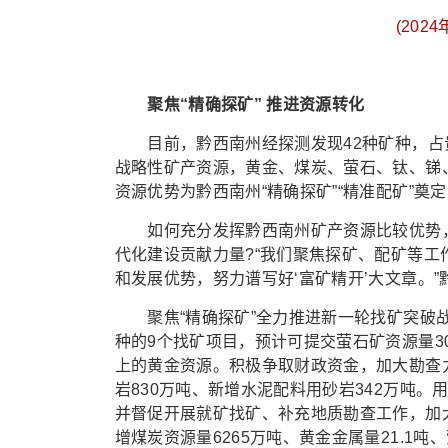
(20
聚焦“精确探矿” 推进资源转化
目前，黔西南州经探测发现42种矿种，占贵州
战略性矿产资源，黄金、煤炭、萤石、钛、锑
资源优势为黔西南州“精确探矿”“精准配矿”奠
如何充分发挥黔西南州矿产资源比较优势，
代化建设贡献力量?“我们聚焦探矿、配矿等
和发展优势，努力谱写好‘富矿精开’大文章。
聚焦“精确探矿”全力推进新一轮找矿突破战略
种的9个找矿项目，预计可提交萤石矿资源量3
上的黄金资源。积极争取财政资金，加大勘查力度
岩830万吨、新增水泥配料用砂岩342万吨
并督促开展就矿找矿、补充地质勘查工作，加大
增煤炭资源量6265万吨、黄金金属量21.1吨