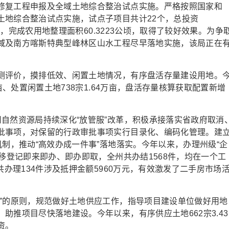
复工程申报及全域土地综合整治试点实施。严格按照国家和
土地综合整治试点实施，试点子项目共计22个，总投资
2个，完成农用地整理面积60.3223公顷，取得了较好效果。为争
域及南方喀斯特典型峰林区山水工程尽早落地实施，该局正在
评价，摸排低效、闲置土地情况，有序盘活存量建设用地。
亩、处置闲置土地738宗1.64万亩，盘活存量核算获取配置新增
然资源局持续深化“放管服”改革，积极承接落实省政府取消
批事项，对保留的行政审批事项实行目录化、编码化管理。建
机制，推动“高效办成一件事”落地落实。今年以来，办理州级“企
转移登记即来即办、即办即取，全州共办结1568件，均在一个工
共办理134件涉及抵押金额5960万元，有效激发了二手房市场
的原则，规范做好土地供应工作，指导项目建设单位做好用地
助推项目尽快落地建设。今年以来，有序供应土地662宗3.43
资。