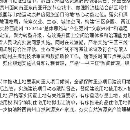
划编制论证过程中，黔西南州自然资源局贯彻落实省、州重要
造贵州面向南亚东南亚开放节点城市、做强黔滇桂结合部区域中
设国际山地运动康养度假旅游目的地”核心功能定位。落实和深
地理格局，统筹农业、生态、城镇空间，构建“三区多园、 两
南州 “123456”总体思路与“产业强州”“文教兴州”“和谐稳
城市定位，聚力转型升级，有效提升国土空间治理体系和治理能力
省人民政府批复同意实施。同时在过渡期，严格实施“三区三线”
间规划符合性评估、生态保护红线不可避让论证及符合“有限人
(镇)村庄规划技术审查和数据质检工作，确保按时间节点完成
，强化规划实施监督和过程管理，严格“一书三证”监督管理，规
续推动土地要素向重大项目倾斜，全额保障重点项目建设用
供后监管，实施建设项目动态跟踪督查，督促建设用地使用权人
土地;严格落实闲置土地有关处置要求，有序盘活存量土地，对
使用权;科学编制住宅用地拟出让清单，有序推进商品住宅用地
一步摸清黔西南州自然资源资产家底，夯实自然资源资产管理