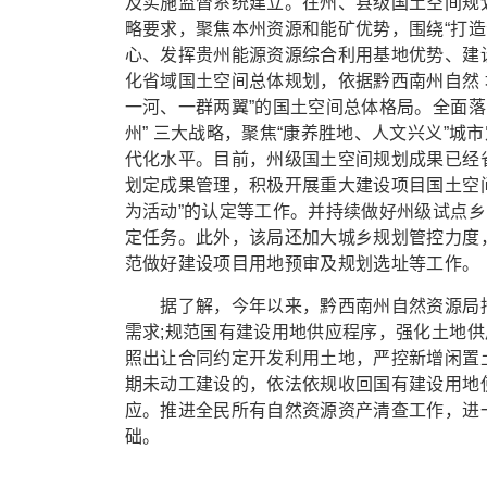
及实施监督系统建立。在州、县级国土空间规
略要求，聚焦本州资源和能矿优势，围绕“打
心、发挥贵州能源资源综合利用基地优势、建
化省域国土空间总体规划，依据黔西南州自然 
一河、一群两翼”的国土空间总体格局。全面落实黔西
州” 三大战略，聚焦“康养胜地、人文兴义”
代化水平。目前，州级国土空间规划成果已经
划定成果管理，积极开展重大建设项目国土空
为活动”的认定等工作。并持续做好州级试点乡
定任务。此外，该局还加大城乡规划管控力度
范做好建设项目用地预审及规划选址等工作。
据了解，今年以来，黔西南州自然资源局持
需求;规范国有建设用地供应程序，强化土地
照出让合同约定开发利用土地，严控新增闲置
期未动工建设的，依法依规收回国有建设用地
应。推进全民所有自然资源资产清查工作，进
础。