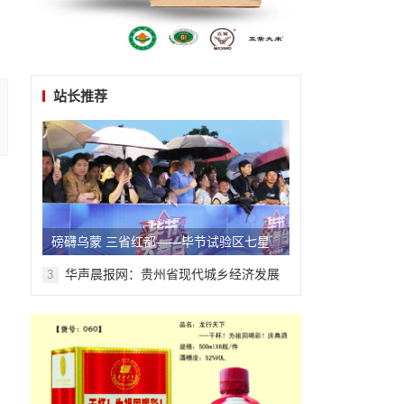
站长推荐
磅礴乌蒙 三省红都——毕节试验区七星
关系列报道之五
华声晨报网：贵州省现代城乡经济发展
3
研究院系列报道之一
，