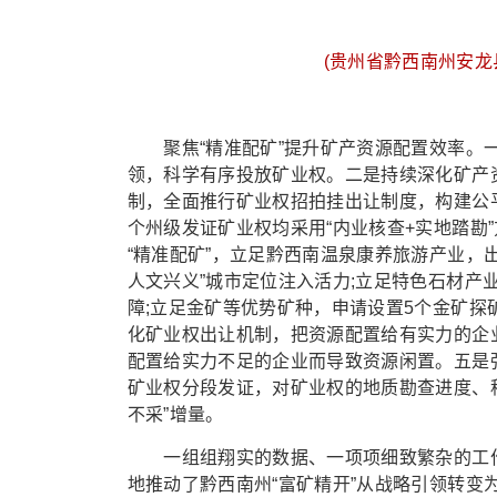
(贵州省黔西南州安龙
聚焦“精准配矿”提升矿产资源配置效率。一
领，科学有序投放矿业权。二是持续深化矿产资
制，全面推行矿业权招拍挂出让制度，构建公平
个州级发证矿业权均采用“内业核查+实地踏勘
“精准配矿”，立足黔西南温泉康养旅游产业，
人文兴义”城市定位注入活力;立足特色石材产
障;立足金矿等优势矿种，申请设置5个金矿
化矿业权出让机制，把资源配置给有实力的企
配置给实力不足的企业而导致资源闲置。五是
矿业权分段发证，对矿业权的地质勘查进度、
不采”增量。
一组组翔实的数据、一项项细致繁杂的工作
地推动了黔西南州“富矿精开”从战略引领转变