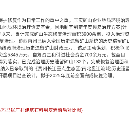
护修复作为日常工作的重中之重。压实矿山企业地质环境治
山地质环境治理恢复基金，因地制宜制定年度恢复治理方案(计
年以来，累计完成矿山生态修复治理面积3900余亩，投入治理
修复治理。黔西南州已纳入全国历史遗留矿山系统的历史遗留矿
、县两级政府治理历史遗留矿山财政压力，该局主动谋划，积极争
金5845万元，自筹资金和引进社会资金700余万元，截至目
得到落实，已完成治理历史遗留矿山132个，完成恢复治理面积
部纳入已争取到的《贵州长江重点生态区(南北盘江流域)历史遗
展项目勘查设计，拟于2025年底前全面完成恢复治理。
县巧马锅厂村建筑石料用灰岩前后对比图)