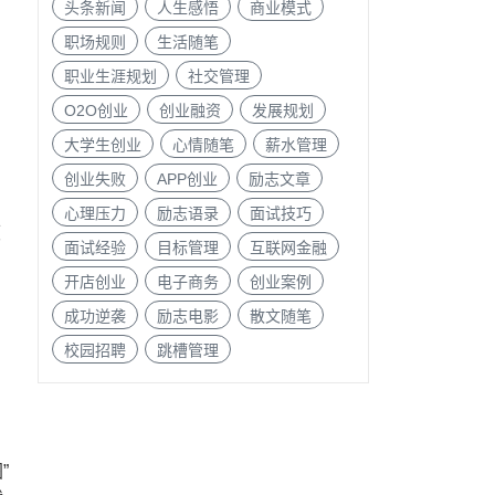
头条新闻
人生感悟
商业模式
职场规则
生活随笔
职业生涯规划
社交管理
O2O创业
创业融资
发展规划
大学生创业
心情随笔
薪水管理
创业失败
APP创业
励志文章
心理压力
励志语录
面试技巧
度
面试经验
目标管理
互联网金融
开店创业
电子商务
创业案例
成功逆袭
励志电影
散文随笔
校园招聘
跳槽管理
”