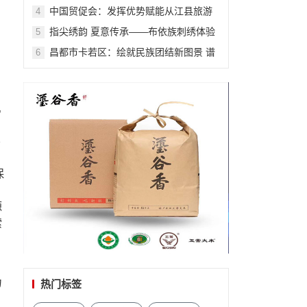
会来啦!
中国贸促会：发挥优势赋能从江县旅游
4
业发展
指尖绣韵 夏意传承——布依族刺绣体验
5
活动在贵州省图书馆成功举办
昌都市卡若区：绘就民族团结新图景 谱
6
写共同发展新篇章
机
导
保
优
源
索
力
热门标签