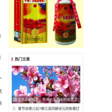
的
现
热门文章
势
矿
武
大生态系列报道：贵州大生态系列报道之
新
二十三
春节去哪儿玩?麻江县同龢状元府新春灯
3